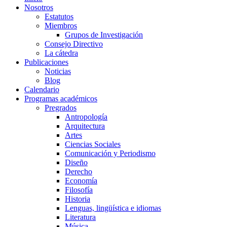
Nosotros
Estatutos
Miembros
Grupos de Investigación
Consejo Directivo
La cátedra
Publicaciones
Noticias
Blog
Calendario
Programas académicos
Pregrados
Antropología
Arquitectura
Artes
Ciencias Sociales
Comunicación y Periodismo
Diseño
Derecho
Economía
Filosofía
Historia
Lenguas, lingüística e idiomas
Literatura
Música