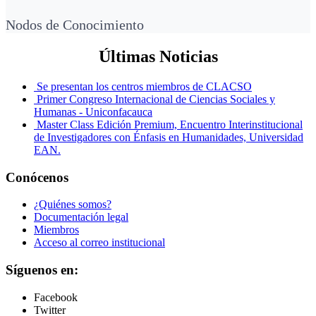
Nodos de Conocimiento
Últimas Noticias
Se presentan los centros miembros de CLACSO
Primer Congreso Internacional de Ciencias Sociales y
Humanas - Uniconfacauca
Master Class Edición Premium, Encuentro Interinstitucional
de Investigadores con Énfasis en Humanidades, Universidad
EAN.
Conócenos
¿Quiénes somos?
Documentación legal
Miembros
Acceso al correo institucional
Síguenos en:
Facebook
Twitter