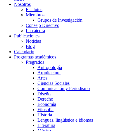
Nosotros
Estatutos
Miembros
Grupos de Investigación
Consejo Directivo
La cátedra
Publicaciones
Noticias
Blog
Calendario
Programas académicos
Pregrados
Antropología
Arquitectura
Artes
Ciencias Sociales
Comunicación y Periodismo
Diseño
Derecho
Economía
Filosofía
Historia
Lenguas, lingüística e idiomas
Literatura
Música