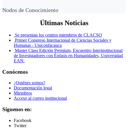
Nodos de Conocimiento
Últimas Noticias
Se presentan los centros miembros de CLACSO
Primer Congreso Internacional de Ciencias Sociales y
Humanas - Uniconfacauca
Master Class Edición Premium, Encuentro Interinstitucional
de Investigadores con Énfasis en Humanidades, Universidad
EAN.
Conócenos
¿Quiénes somos?
Documentación legal
Miembros
Acceso al correo institucional
Síguenos en:
Facebook
Twitter