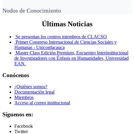
Nodos de Conocimiento
Últimas Noticias
Se presentan los centros miembros de CLACSO
Primer Congreso Internacional de Ciencias Sociales y
Humanas - Uniconfacauca
Master Class Edición Premium, Encuentro Interinstitucional
de Investigadores con Énfasis en Humanidades, Universidad
EAN.
Conócenos
¿Quiénes somos?
Documentación legal
Miembros
Acceso al correo institucional
Síguenos en:
Facebook
Twitter