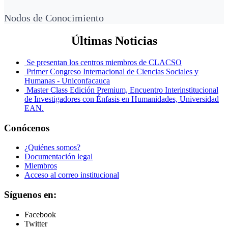
Nodos de Conocimiento
Últimas Noticias
Se presentan los centros miembros de CLACSO
Primer Congreso Internacional de Ciencias Sociales y
Humanas - Uniconfacauca
Master Class Edición Premium, Encuentro Interinstitucional
de Investigadores con Énfasis en Humanidades, Universidad
EAN.
Conócenos
¿Quiénes somos?
Documentación legal
Miembros
Acceso al correo institucional
Síguenos en:
Facebook
Twitter