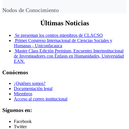
Nodos de Conocimiento
Últimas Noticias
Se presentan los centros miembros de CLACSO
Primer Congreso Internacional de Ciencias Sociales y
Humanas - Uniconfacauca
Master Class Edición Premium, Encuentro Interinstitucional
de Investigadores con Énfasis en Humanidades, Universidad
EAN.
Conócenos
¿Quiénes somos?
Documentación legal
Miembros
Acceso al correo institucional
Síguenos en:
Facebook
Twitter