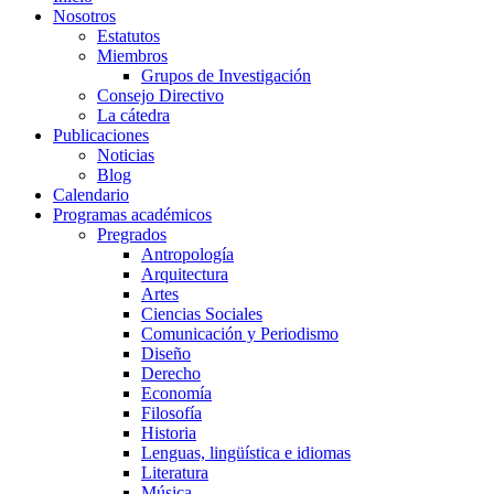
Nosotros
Estatutos
Miembros
Grupos de Investigación
Consejo Directivo
La cátedra
Publicaciones
Noticias
Blog
Calendario
Programas académicos
Pregrados
Antropología
Arquitectura
Artes
Ciencias Sociales
Comunicación y Periodismo
Diseño
Derecho
Economía
Filosofía
Historia
Lenguas, lingüística e idiomas
Literatura
Música