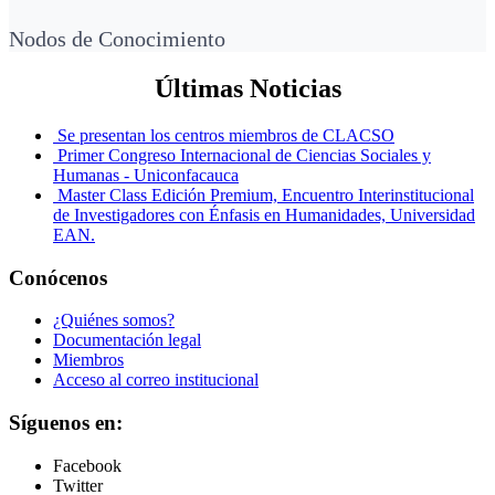
Nodos de Conocimiento
Últimas Noticias
Se presentan los centros miembros de CLACSO
Primer Congreso Internacional de Ciencias Sociales y
Humanas - Uniconfacauca
Master Class Edición Premium, Encuentro Interinstitucional
de Investigadores con Énfasis en Humanidades, Universidad
EAN.
Conócenos
¿Quiénes somos?
Documentación legal
Miembros
Acceso al correo institucional
Síguenos en:
Facebook
Twitter