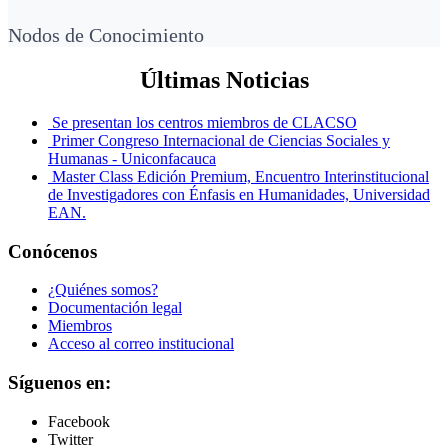
Nodos de Conocimiento
Últimas Noticias
Se presentan los centros miembros de CLACSO
Primer Congreso Internacional de Ciencias Sociales y
Humanas - Uniconfacauca
Master Class Edición Premium, Encuentro Interinstitucional
de Investigadores con Énfasis en Humanidades, Universidad
EAN.
Conócenos
¿Quiénes somos?
Documentación legal
Miembros
Acceso al correo institucional
Síguenos en:
Facebook
Twitter