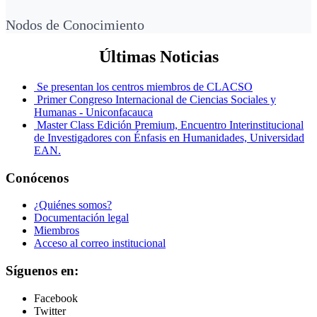
Nodos de Conocimiento
Últimas Noticias
Se presentan los centros miembros de CLACSO
Primer Congreso Internacional de Ciencias Sociales y
Humanas - Uniconfacauca
Master Class Edición Premium, Encuentro Interinstitucional
de Investigadores con Énfasis en Humanidades, Universidad
EAN.
Conócenos
¿Quiénes somos?
Documentación legal
Miembros
Acceso al correo institucional
Síguenos en:
Facebook
Twitter