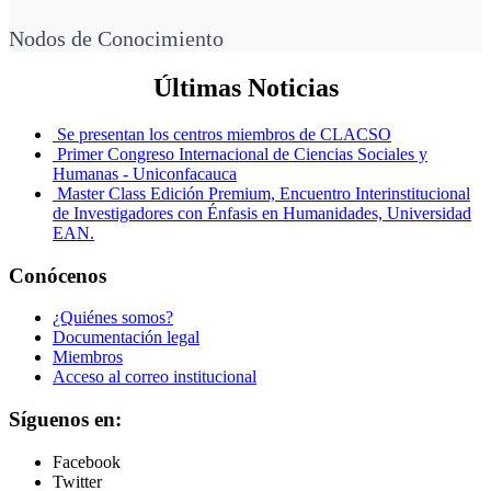
Nodos de Conocimiento
Últimas Noticias
Se presentan los centros miembros de CLACSO
Primer Congreso Internacional de Ciencias Sociales y
Humanas - Uniconfacauca
Master Class Edición Premium, Encuentro Interinstitucional
de Investigadores con Énfasis en Humanidades, Universidad
EAN.
Conócenos
¿Quiénes somos?
Documentación legal
Miembros
Acceso al correo institucional
Síguenos en:
Facebook
Twitter