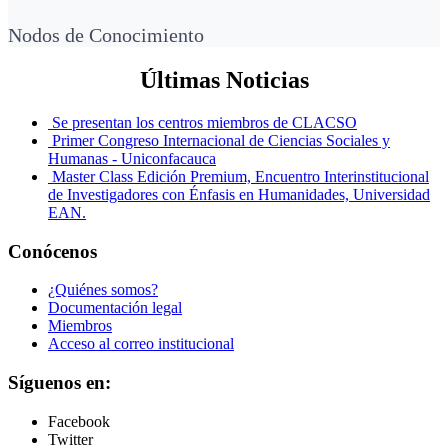
Nodos de Conocimiento
Últimas Noticias
Se presentan los centros miembros de CLACSO
Primer Congreso Internacional de Ciencias Sociales y
Humanas - Uniconfacauca
Master Class Edición Premium, Encuentro Interinstitucional
de Investigadores con Énfasis en Humanidades, Universidad
EAN.
Conócenos
¿Quiénes somos?
Documentación legal
Miembros
Acceso al correo institucional
Síguenos en:
Facebook
Twitter