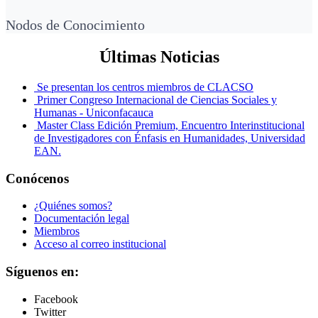
Nodos de Conocimiento
Últimas Noticias
Se presentan los centros miembros de CLACSO
Primer Congreso Internacional de Ciencias Sociales y
Humanas - Uniconfacauca
Master Class Edición Premium, Encuentro Interinstitucional
de Investigadores con Énfasis en Humanidades, Universidad
EAN.
Conócenos
¿Quiénes somos?
Documentación legal
Miembros
Acceso al correo institucional
Síguenos en:
Facebook
Twitter