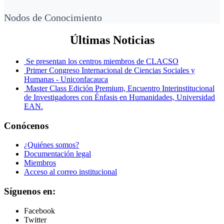
Nodos de Conocimiento
Últimas Noticias
Se presentan los centros miembros de CLACSO
Primer Congreso Internacional de Ciencias Sociales y
Humanas - Uniconfacauca
Master Class Edición Premium, Encuentro Interinstitucional
de Investigadores con Énfasis en Humanidades, Universidad
EAN.
Conócenos
¿Quiénes somos?
Documentación legal
Miembros
Acceso al correo institucional
Síguenos en:
Facebook
Twitter