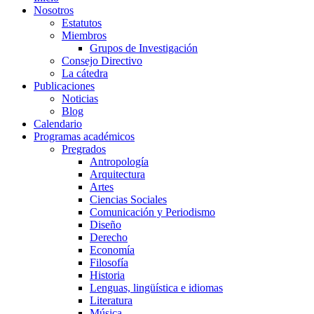
Nosotros
Estatutos
Miembros
Grupos de Investigación
Consejo Directivo
La cátedra
Publicaciones
Noticias
Blog
Calendario
Programas académicos
Pregrados
Antropología
Arquitectura
Artes
Ciencias Sociales
Comunicación y Periodismo
Diseño
Derecho
Economía
Filosofía
Historia
Lenguas, lingüística e idiomas
Literatura
Música