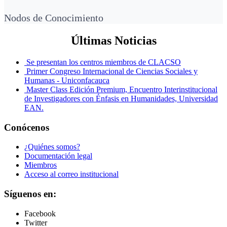
Nodos de Conocimiento
Últimas Noticias
Se presentan los centros miembros de CLACSO
Primer Congreso Internacional de Ciencias Sociales y
Humanas - Uniconfacauca
Master Class Edición Premium, Encuentro Interinstitucional
de Investigadores con Énfasis en Humanidades, Universidad
EAN.
Conócenos
¿Quiénes somos?
Documentación legal
Miembros
Acceso al correo institucional
Síguenos en:
Facebook
Twitter