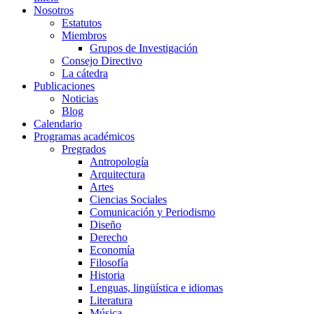
Nosotros
Estatutos
Miembros
Grupos de Investigación
Consejo Directivo
La cátedra
Publicaciones
Noticias
Blog
Calendario
Programas académicos
Pregrados
Antropología
Arquitectura
Artes
Ciencias Sociales
Comunicación y Periodismo
Diseño
Derecho
Economía
Filosofía
Historia
Lenguas, lingüística e idiomas
Literatura
Música