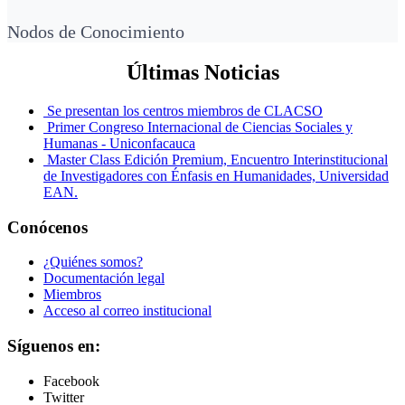
Nodos de Conocimiento
Últimas Noticias
Se presentan los centros miembros de CLACSO
Primer Congreso Internacional de Ciencias Sociales y
Humanas - Uniconfacauca
Master Class Edición Premium, Encuentro Interinstitucional
de Investigadores con Énfasis en Humanidades, Universidad
EAN.
Conócenos
¿Quiénes somos?
Documentación legal
Miembros
Acceso al correo institucional
Síguenos en:
Facebook
Twitter