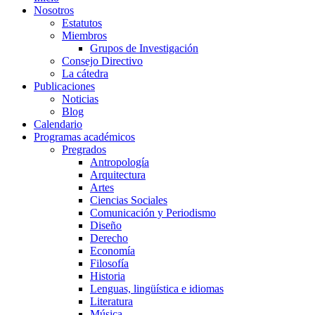
Nosotros
Estatutos
Miembros
Grupos de Investigación
Consejo Directivo
La cátedra
Publicaciones
Noticias
Blog
Calendario
Programas académicos
Pregrados
Antropología
Arquitectura
Artes
Ciencias Sociales
Comunicación y Periodismo
Diseño
Derecho
Economía
Filosofía
Historia
Lenguas, lingüística e idiomas
Literatura
Música