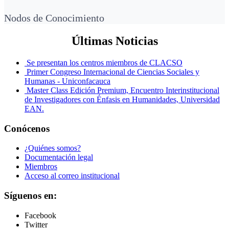
Nodos de Conocimiento
Últimas Noticias
Se presentan los centros miembros de CLACSO
Primer Congreso Internacional de Ciencias Sociales y
Humanas - Uniconfacauca
Master Class Edición Premium, Encuentro Interinstitucional
de Investigadores con Énfasis en Humanidades, Universidad
EAN.
Conócenos
¿Quiénes somos?
Documentación legal
Miembros
Acceso al correo institucional
Síguenos en:
Facebook
Twitter