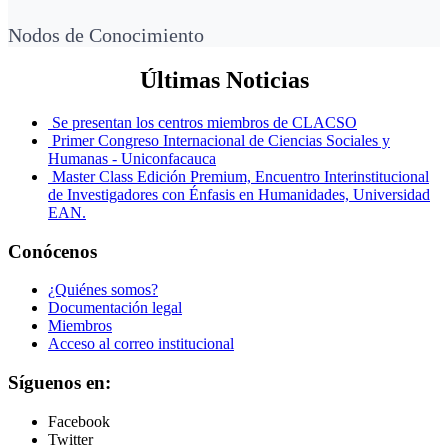
Nodos de Conocimiento
Últimas Noticias
Se presentan los centros miembros de CLACSO
Primer Congreso Internacional de Ciencias Sociales y
Humanas - Uniconfacauca
Master Class Edición Premium, Encuentro Interinstitucional
de Investigadores con Énfasis en Humanidades, Universidad
EAN.
Conócenos
¿Quiénes somos?
Documentación legal
Miembros
Acceso al correo institucional
Síguenos en:
Facebook
Twitter