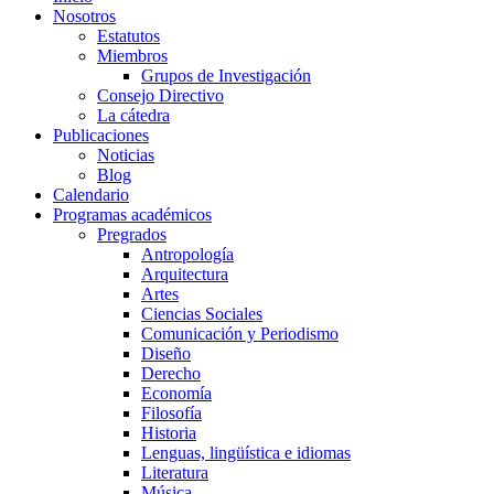
Nosotros
Estatutos
Miembros
Grupos de Investigación
Consejo Directivo
La cátedra
Publicaciones
Noticias
Blog
Calendario
Programas académicos
Pregrados
Antropología
Arquitectura
Artes
Ciencias Sociales
Comunicación y Periodismo
Diseño
Derecho
Economía
Filosofía
Historia
Lenguas, lingüística e idiomas
Literatura
Música