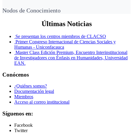
Nodos de Conocimiento
Últimas Noticias
Se presentan los centros miembros de CLACSO
Primer Congreso Internacional de Ciencias Sociales y
Humanas - Uniconfacauca
Master Class Edición Premium, Encuentro Interinstitucional
de Investigadores con Énfasis en Humanidades, Universidad
EAN.
Conócenos
¿Quiénes somos?
Documentación legal
Miembros
Acceso al correo institucional
Síguenos en:
Facebook
Twitter