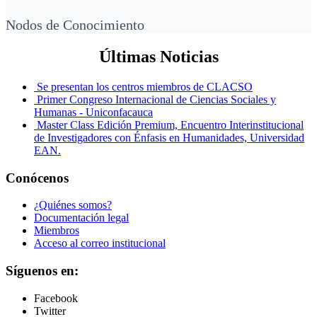
Nodos de Conocimiento
Últimas Noticias
Se presentan los centros miembros de CLACSO
Primer Congreso Internacional de Ciencias Sociales y
Humanas - Uniconfacauca
Master Class Edición Premium, Encuentro Interinstitucional
de Investigadores con Énfasis en Humanidades, Universidad
EAN.
Conócenos
¿Quiénes somos?
Documentación legal
Miembros
Acceso al correo institucional
Síguenos en:
Facebook
Twitter