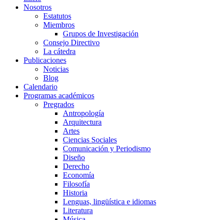
Nosotros
Estatutos
Miembros
Grupos de Investigación
Consejo Directivo
La cátedra
Publicaciones
Noticias
Blog
Calendario
Programas académicos
Pregrados
Antropología
Arquitectura
Artes
Ciencias Sociales
Comunicación y Periodismo
Diseño
Derecho
Economía
Filosofía
Historia
Lenguas, lingüística e idiomas
Literatura
Música