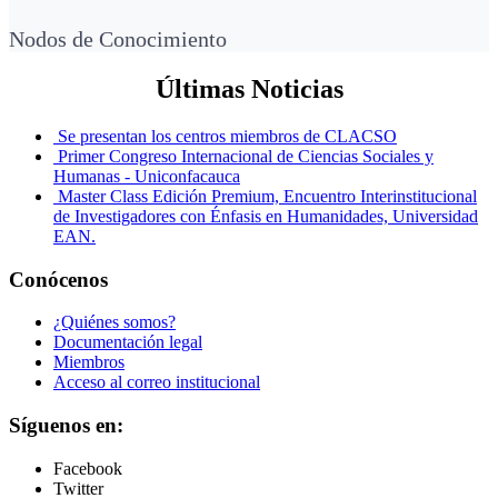
Nodos de Conocimiento
Últimas Noticias
Se presentan los centros miembros de CLACSO
Primer Congreso Internacional de Ciencias Sociales y
Humanas - Uniconfacauca
Master Class Edición Premium, Encuentro Interinstitucional
de Investigadores con Énfasis en Humanidades, Universidad
EAN.
Conócenos
¿Quiénes somos?
Documentación legal
Miembros
Acceso al correo institucional
Síguenos en:
Facebook
Twitter