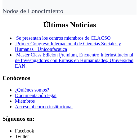
Nodos de Conocimiento
Últimas Noticias
Se presentan los centros miembros de CLACSO
Primer Congreso Internacional de Ciencias Sociales y
Humanas - Uniconfacauca
Master Class Edición Premium, Encuentro Interinstitucional
de Investigadores con Énfasis en Humanidades, Universidad
EAN.
Conócenos
¿Quiénes somos?
Documentación legal
Miembros
Acceso al correo institucional
Síguenos en:
Facebook
Twitter