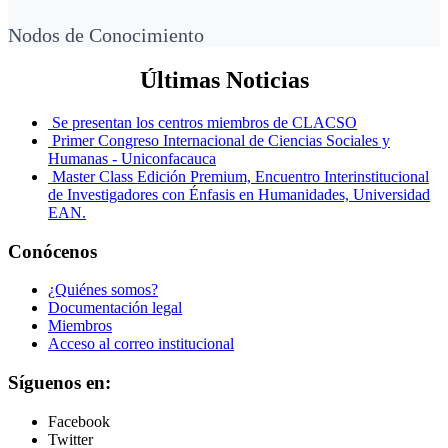
Nodos de Conocimiento
Últimas Noticias
Se presentan los centros miembros de CLACSO
Primer Congreso Internacional de Ciencias Sociales y
Humanas - Uniconfacauca
Master Class Edición Premium, Encuentro Interinstitucional
de Investigadores con Énfasis en Humanidades, Universidad
EAN.
Conócenos
¿Quiénes somos?
Documentación legal
Miembros
Acceso al correo institucional
Síguenos en:
Facebook
Twitter