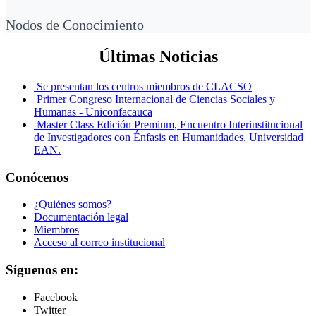
Nodos de Conocimiento
Últimas Noticias
Se presentan los centros miembros de CLACSO
Primer Congreso Internacional de Ciencias Sociales y
Humanas - Uniconfacauca
Master Class Edición Premium, Encuentro Interinstitucional
de Investigadores con Énfasis en Humanidades, Universidad
EAN.
Conócenos
¿Quiénes somos?
Documentación legal
Miembros
Acceso al correo institucional
Síguenos en:
Facebook
Twitter