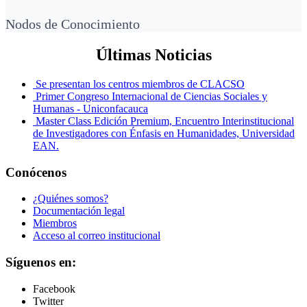
Nodos de Conocimiento
Últimas Noticias
Se presentan los centros miembros de CLACSO
Primer Congreso Internacional de Ciencias Sociales y
Humanas - Uniconfacauca
Master Class Edición Premium, Encuentro Interinstitucional
de Investigadores con Énfasis en Humanidades, Universidad
EAN.
Conócenos
¿Quiénes somos?
Documentación legal
Miembros
Acceso al correo institucional
Síguenos en:
Facebook
Twitter