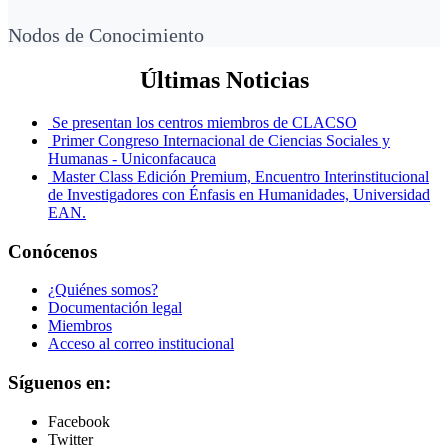
Nodos de Conocimiento
Últimas Noticias
Se presentan los centros miembros de CLACSO
Primer Congreso Internacional de Ciencias Sociales y
Humanas - Uniconfacauca
Master Class Edición Premium, Encuentro Interinstitucional
de Investigadores con Énfasis en Humanidades, Universidad
EAN.
Conócenos
¿Quiénes somos?
Documentación legal
Miembros
Acceso al correo institucional
Síguenos en:
Facebook
Twitter