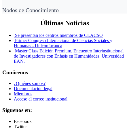
Nodos de Conocimiento
Últimas Noticias
Se presentan los centros miembros de CLACSO
Primer Congreso Internacional de Ciencias Sociales y
Humanas - Uniconfacauca
Master Class Edición Premium, Encuentro Interinstitucional
de Investigadores con Énfasis en Humanidades, Universidad
EAN.
Conócenos
¿Quiénes somos?
Documentación legal
Miembros
Acceso al correo institucional
Síguenos en:
Facebook
Twitter