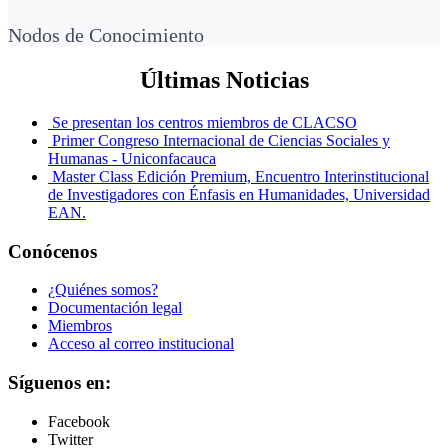
Nodos de Conocimiento
Últimas Noticias
Se presentan los centros miembros de CLACSO
Primer Congreso Internacional de Ciencias Sociales y
Humanas - Uniconfacauca
Master Class Edición Premium, Encuentro Interinstitucional
de Investigadores con Énfasis en Humanidades, Universidad
EAN.
Conócenos
¿Quiénes somos?
Documentación legal
Miembros
Acceso al correo institucional
Síguenos en:
Facebook
Twitter