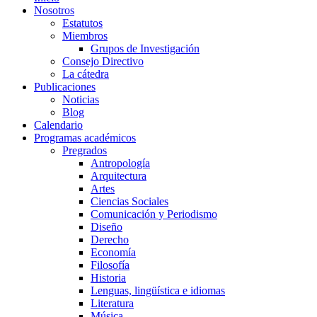
Nosotros
Estatutos
Miembros
Grupos de Investigación
Consejo Directivo
La cátedra
Publicaciones
Noticias
Blog
Calendario
Programas académicos
Pregrados
Antropología
Arquitectura
Artes
Ciencias Sociales
Comunicación y Periodismo
Diseño
Derecho
Economía
Filosofía
Historia
Lenguas, lingüística e idiomas
Literatura
Música