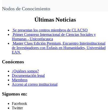
Nodos de Conocimiento
Últimas Noticias
Se presentan los centros miembros de CLACSO
Primer Congreso Internacional de Ciencias Sociales y
Humanas - Uniconfacauca
Master Class Edición Premium, Encuentro Interinstitucional
de Investigadores con Énfasis en Humanidades, Universidad
EAN.
Conócenos
¿Quiénes somos?
Documentación legal
Miembros
Acceso al correo institucional
Síguenos en:
Facebook
Twitter