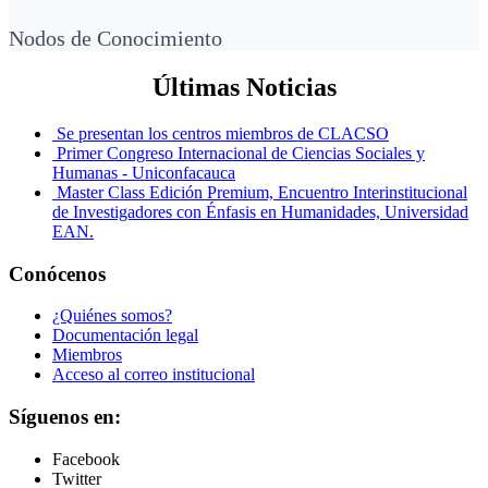
Nodos de Conocimiento
Últimas Noticias
Se presentan los centros miembros de CLACSO
Primer Congreso Internacional de Ciencias Sociales y
Humanas - Uniconfacauca
Master Class Edición Premium, Encuentro Interinstitucional
de Investigadores con Énfasis en Humanidades, Universidad
EAN.
Conócenos
¿Quiénes somos?
Documentación legal
Miembros
Acceso al correo institucional
Síguenos en:
Facebook
Twitter