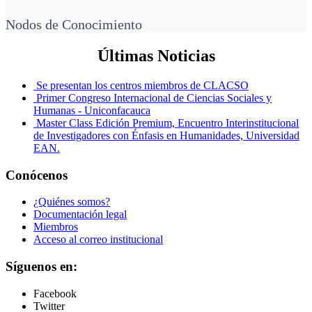
Nodos de Conocimiento
Últimas Noticias
Se presentan los centros miembros de CLACSO
Primer Congreso Internacional de Ciencias Sociales y
Humanas - Uniconfacauca
Master Class Edición Premium, Encuentro Interinstitucional
de Investigadores con Énfasis en Humanidades, Universidad
EAN.
Conócenos
¿Quiénes somos?
Documentación legal
Miembros
Acceso al correo institucional
Síguenos en:
Facebook
Twitter