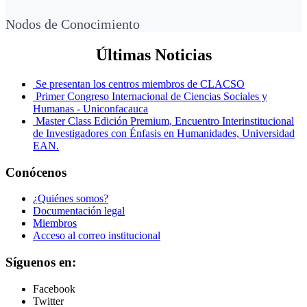
Nodos de Conocimiento
Últimas Noticias
Se presentan los centros miembros de CLACSO
Primer Congreso Internacional de Ciencias Sociales y
Humanas - Uniconfacauca
Master Class Edición Premium, Encuentro Interinstitucional
de Investigadores con Énfasis en Humanidades, Universidad
EAN.
Conócenos
¿Quiénes somos?
Documentación legal
Miembros
Acceso al correo institucional
Síguenos en:
Facebook
Twitter