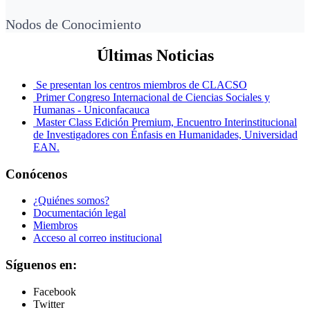
Nodos de Conocimiento
Últimas Noticias
Se presentan los centros miembros de CLACSO
Primer Congreso Internacional de Ciencias Sociales y
Humanas - Uniconfacauca
Master Class Edición Premium, Encuentro Interinstitucional
de Investigadores con Énfasis en Humanidades, Universidad
EAN.
Conócenos
¿Quiénes somos?
Documentación legal
Miembros
Acceso al correo institucional
Síguenos en:
Facebook
Twitter