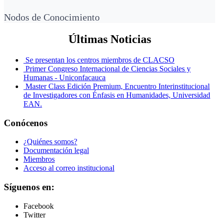
Nodos de Conocimiento
Últimas Noticias
Se presentan los centros miembros de CLACSO
Primer Congreso Internacional de Ciencias Sociales y
Humanas - Uniconfacauca
Master Class Edición Premium, Encuentro Interinstitucional
de Investigadores con Énfasis en Humanidades, Universidad
EAN.
Conócenos
¿Quiénes somos?
Documentación legal
Miembros
Acceso al correo institucional
Síguenos en:
Facebook
Twitter