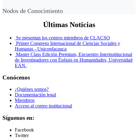
Nodos de Conocimiento
Últimas Noticias
Se presentan los centros miembros de CLACSO
Primer Congreso Internacional de Ciencias Sociales y
Humanas - Uniconfacauca
Master Class Edición Premium, Encuentro Interinstitucional
de Investigadores con Énfasis en Humanidades, Universidad
EAN.
Conócenos
¿Quiénes somos?
Documentación legal
Miembros
Acceso al correo institucional
Síguenos en:
Facebook
Twitter