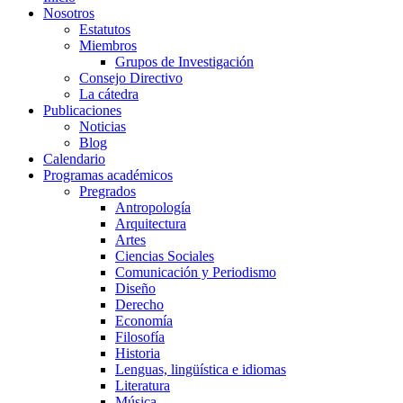
Nosotros
Estatutos
Miembros
Grupos de Investigación
Consejo Directivo
La cátedra
Publicaciones
Noticias
Blog
Calendario
Programas académicos
Pregrados
Antropología
Arquitectura
Artes
Ciencias Sociales
Comunicación y Periodismo
Diseño
Derecho
Economía
Filosofía
Historia
Lenguas, lingüística e idiomas
Literatura
Música