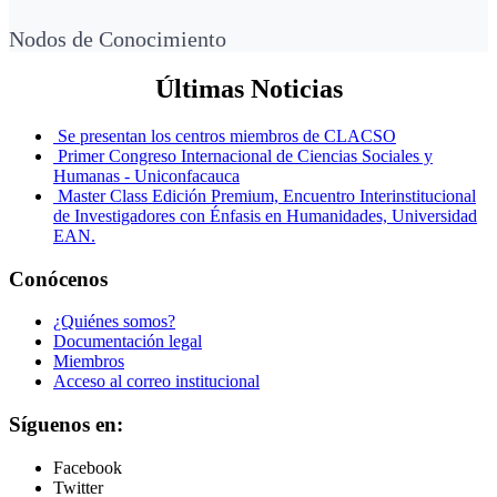
Nodos de Conocimiento
Últimas Noticias
Se presentan los centros miembros de CLACSO
Primer Congreso Internacional de Ciencias Sociales y
Humanas - Uniconfacauca
Master Class Edición Premium, Encuentro Interinstitucional
de Investigadores con Énfasis en Humanidades, Universidad
EAN.
Conócenos
¿Quiénes somos?
Documentación legal
Miembros
Acceso al correo institucional
Síguenos en:
Facebook
Twitter