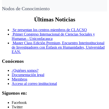
Nodos de Conocimiento
Últimas Noticias
Se presentan los centros miembros de CLACSO
Primer Congreso Internacional de Ciencias Sociales y
Humanas - Uniconfacauca
Master Class Edición Premium, Encuentro Interinstitucional
de Investigadores con Énfasis en Humanidades, Universidad
EAN.
Conócenos
¿Quiénes somos?
Documentación legal
Miembros
Acceso al correo institucional
Síguenos en:
Facebook
Twitter