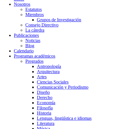
Nosotros
Estatutos
Miembros
Grupos de Investigación
Consejo Directivo
La cátedra
Publicaciones
Noticias
Blog
Calendario
Programas académicos
Pregrados
Antropología
Arquitectura
Artes
Ciencias Sociales
Comunicación y Periodismo
Diseño
Derecho
Economía
Filosofía
Historia
Lenguas, lingüística e idiomas
Literatura
Música