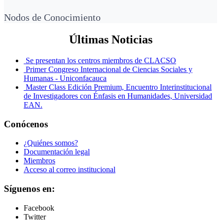
Nodos de Conocimiento
Últimas Noticias
Se presentan los centros miembros de CLACSO
Primer Congreso Internacional de Ciencias Sociales y
Humanas - Uniconfacauca
Master Class Edición Premium, Encuentro Interinstitucional
de Investigadores con Énfasis en Humanidades, Universidad
EAN.
Conócenos
¿Quiénes somos?
Documentación legal
Miembros
Acceso al correo institucional
Síguenos en:
Facebook
Twitter