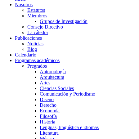
Nosotros
Estatutos
Miembros
Grupos de Investigación
Consejo Directivo
La cátedra
Publicaciones
Noticias
Blog
Calendario
Programas académicos
Pregrados
Antropología
Arquitectura
Artes
Ciencias Sociales
Comunicación y Periodismo
Diseño
Derecho
Economía
Filosofía
Historia
Lenguas, lingüística e idiomas
Literatura
Música