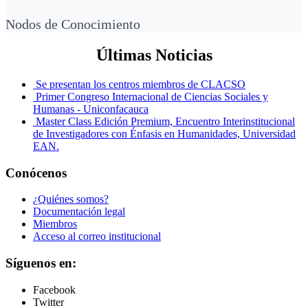
Nodos de Conocimiento
Últimas Noticias
Se presentan los centros miembros de CLACSO
Primer Congreso Internacional de Ciencias Sociales y
Humanas - Uniconfacauca
Master Class Edición Premium, Encuentro Interinstitucional
de Investigadores con Énfasis en Humanidades, Universidad
EAN.
Conócenos
¿Quiénes somos?
Documentación legal
Miembros
Acceso al correo institucional
Síguenos en:
Facebook
Twitter