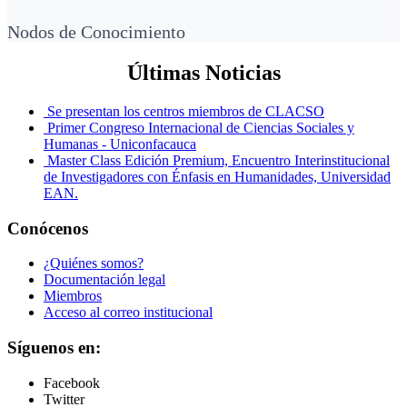
Nodos de Conocimiento
Últimas Noticias
Se presentan los centros miembros de CLACSO
Primer Congreso Internacional de Ciencias Sociales y
Humanas - Uniconfacauca
Master Class Edición Premium, Encuentro Interinstitucional
de Investigadores con Énfasis en Humanidades, Universidad
EAN.
Conócenos
¿Quiénes somos?
Documentación legal
Miembros
Acceso al correo institucional
Síguenos en:
Facebook
Twitter